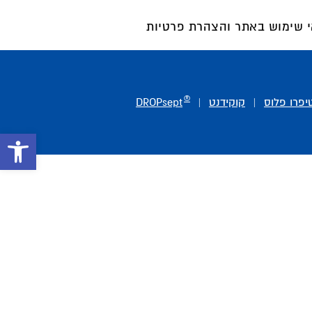
 שימוש באתר והצהרת פרטיות
®
טיפרו פלוס
|
קוקידנט
|
DROPsept
פתח סרגל 