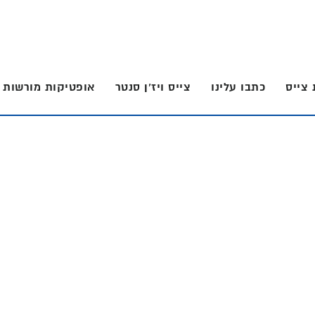
 צייס
כתבו עלינו
צייס ויז’ן סנטר
אופטיקות מורשות