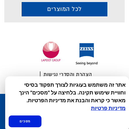
לכל המוצרים
Foote
הצהרת והסדרי נגישות
תנאי שימוש באתר והצהרת פרטיות
אתר זה משתמש בעוגיות לצורך תפקוד בסיסי
וחוויית שימוש תקינה. בלחיצה על "מסכים" הינך
מאשר כי קראת והבנת את מדיניות הפרטיות.
מדיניות פרטיות
עוד מקבוצת לפידות :
סיסטיין
|
עדשות מגע אלקון
|
ריזאלטס
|
טסקטן
|
ספאטון
|
ספיד גרון
|
יוטיפרו פלוס
|
קוקידנט
|
®
מסכים
DROPsept