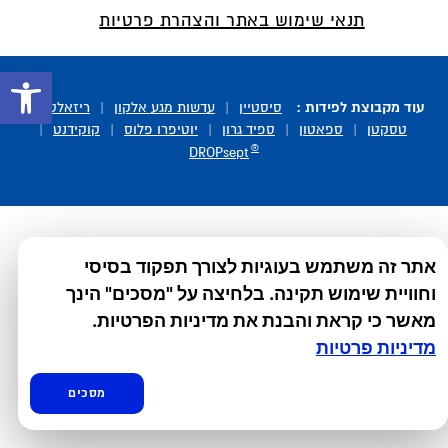
תנאי שימוש באתר והצהרת פרטיות
פתח סרגל 
עוד מקבוצת לפידות :
סיסטיין
|
עדשות מגע אלקון
|
ריזאלטס
|
טסקטן
|
ספאטון
|
ספיד גרון
|
יוטיפרו פלוס
|
קוקידנט
|
®
DROPsept
אתר זה משתמש בעוגיות לצורך תפקוד בסיסי
וחוויית שימוש תקינה. בלחיצה על "מסכים" הינך
מאשר כי קראת והבנת את מדיניות הפרטיות.
מדיניות פרטיות
מסכים