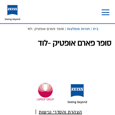
Skip
Skip
to
to
footer
main
content
בית
/
חנויות מומלצות
/ סופר פארם אופטיק -לוד
סופר פארם אופטיק -לוד
Foote
הצהרת והסדרי נגישות