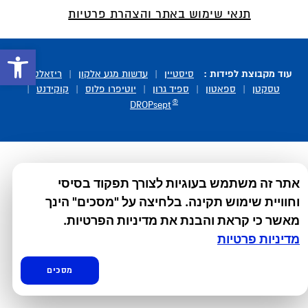
תנאי שימוש באתר והצהרת פרטיות
פתח סרגל 
עוד מקבוצת לפידות :
סיסטיין
|
עדשות מגע אלקון
|
ריזאלטס
|
טסקטן
|
ספאטון
|
ספיד גרון
|
יוטיפרו פלוס
|
קוקידנט
|
®
DROPsept
אתר זה משתמש בעוגיות לצורך תפקוד בסיסי
וחוויית שימוש תקינה. בלחיצה על "מסכים" הינך
מאשר כי קראת והבנת את מדיניות הפרטיות.
מדיניות פרטיות
מסכים