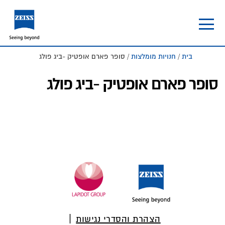
Skip
Skip
to
to
footer
main
content
בית
/
חנויות מומלצות
/ סופר פארם אופטיק -ביג פולג
סופר פארם אופטיק -ביג פולג
Foote
הצהרת והסדרי נגישות