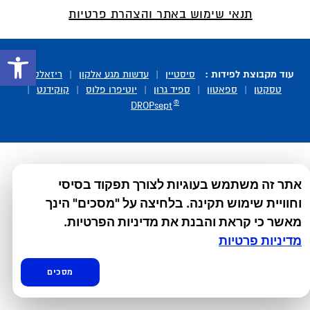
תנאי שימוש באתר והצהרת פרטיות
פתח סרגל 
עוד מקבוצת לפידות :
סיסטיין
|
עדשות מגע אלקון
|
ריזאלטס
|
טסקטן
|
ספאטון
|
ספיד גרון
|
יוטיפרו פלוס
|
קוקידנט
|
®
DROPsept
אתר זה משתמש בעוגיות לצורך תפקוד בסיסי
וחוויית שימוש תקינה. בלחיצה על "מסכים" הינך
מאשר כי קראת והבנת את מדיניות הפרטיות.
מדיניות פרטיות
מסכים