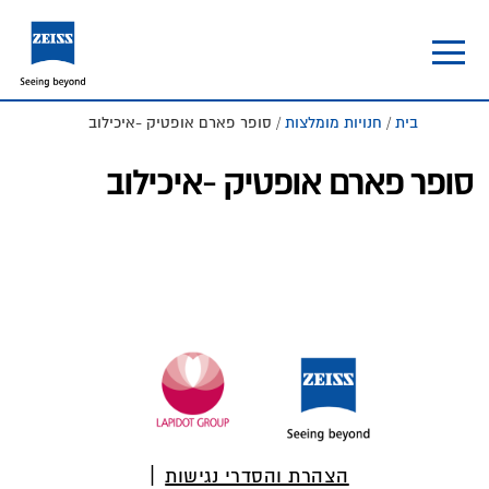
Skip
Skip
to
to
footer
main
content
בית
/
חנויות מומלצות
/ סופר פארם אופטיק -איכילוב
סופר פארם אופטיק -איכילוב
Foote
הצהרת והסדרי נגישות