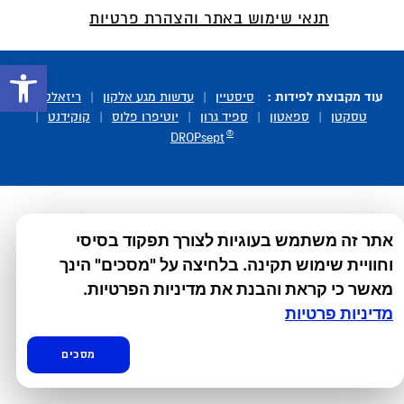
תנאי שימוש באתר והצהרת פרטיות
פתח סרגל 
עוד מקבוצת לפידות :
סיסטיין
|
עדשות מגע אלקון
|
ריזאלטס
|
טסקטן
|
ספאטון
|
ספיד גרון
|
יוטיפרו פלוס
|
קוקידנט
|
®
DROPsept
אתר זה משתמש בעוגיות לצורך תפקוד בסיסי
וחוויית שימוש תקינה. בלחיצה על "מסכים" הינך
מאשר כי קראת והבנת את מדיניות הפרטיות.
מדיניות פרטיות
מסכים