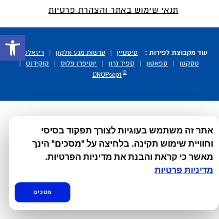
תנאי שימוש באתר והצהרת פרטיות
פתח סרגל 
עוד מקבוצת לפידות :
סיסטיין
|
עדשות מגע אלקון
|
ריזאלטס
|
טסקטן
|
ספאטון
|
ספיד גרון
|
יוטיפרו פלוס
|
קוקידנט
|
®
DROPsept
אתר זה משתמש בעוגיות לצורך תפקוד בסיסי
וחוויית שימוש תקינה. בלחיצה על "מסכים" הינך
מאשר כי קראת והבנת את מדיניות הפרטיות.
מדיניות פרטיות
מסכים