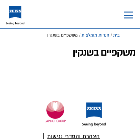
Skip
Skip
to
to
footer
main
content
בית
/
חנויות מומלצות
/ משקפיים בשנקין
משקפיים בשנקין
Foote
הצהרת והסדרי נגישות