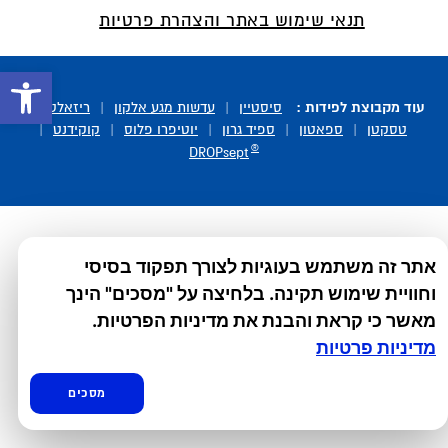
תנאי שימוש באתר והצהרת פרטיות
פתח סרגל 
עוד מקבוצת לפידות :
סיסטיין
|
עדשות מגע אלקון
|
ריזאלטס
|
טסקטן
|
ספאטון
|
ספיד גרון
|
יוטיפרו פלוס
|
קוקידנט
|
®
DROPsept
אתר זה משתמש בעוגיות לצורך תפקוד בסיסי
וחוויית שימוש תקינה. בלחיצה על "מסכים" הינך
מאשר כי קראת והבנת את מדיניות הפרטיות.
מדיניות פרטיות
מסכים