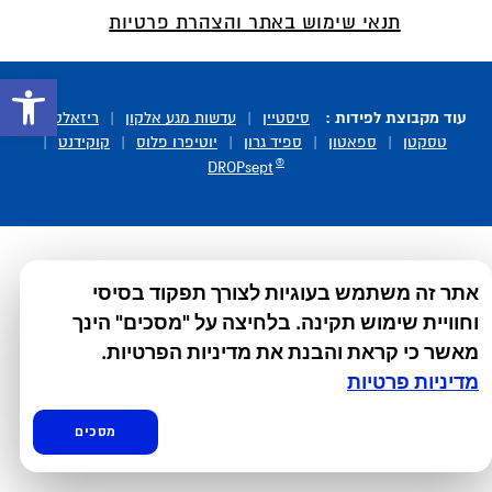
תנאי שימוש באתר והצהרת פרטיות
פתח סרגל 
עוד מקבוצת לפידות :
סיסטיין
|
עדשות מגע אלקון
|
ריזאלטס
|
טסקטן
|
ספאטון
|
ספיד גרון
|
יוטיפרו פלוס
|
קוקידנט
|
®
DROPsept
אתר זה משתמש בעוגיות לצורך תפקוד בסיסי
וחוויית שימוש תקינה. בלחיצה על "מסכים" הינך
מאשר כי קראת והבנת את מדיניות הפרטיות.
מדיניות פרטיות
מסכים