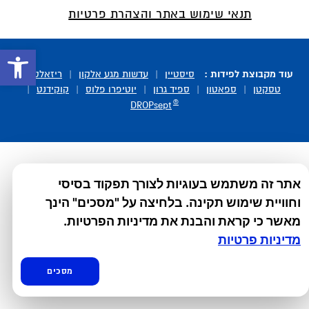
תנאי שימוש באתר והצהרת פרטיות
פתח סרגל 
עוד מקבוצת לפידות :
סיסטיין
|
עדשות מגע אלקון
|
ריזאלטס
|
טסקטן
|
ספאטון
|
ספיד גרון
|
יוטיפרו פלוס
|
קוקידנט
|
®
DROPsept
אתר זה משתמש בעוגיות לצורך תפקוד בסיסי
וחוויית שימוש תקינה. בלחיצה על "מסכים" הינך
מאשר כי קראת והבנת את מדיניות הפרטיות.
מדיניות פרטיות
מסכים