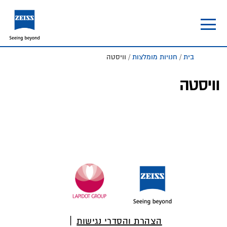
Skip
Skip
to
to
footer
main
content
בית
/
חנויות מומלצות
/ וויסטה
וויסטה
Foote
הצהרת והסדרי נגישות