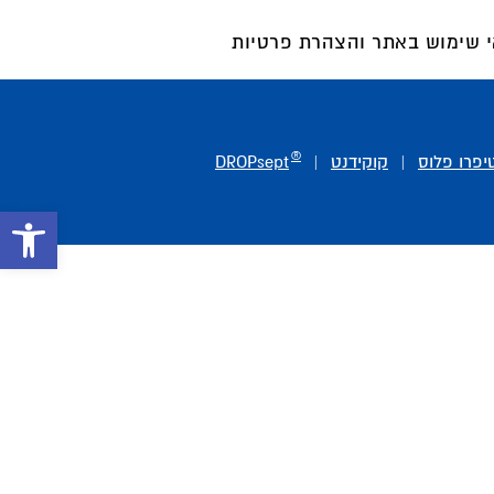
 שימוש באתר והצהרת פרטיות
®
טיפרו פלוס
|
קוקידנט
|
DROPsept
פתח סרגל 