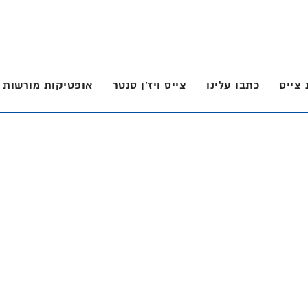
 צייס
כתבו עלינו
צייס ויז’ן סנטר
אופטיקות מורשות