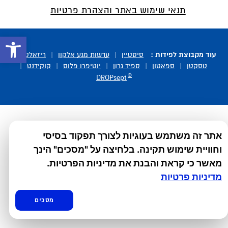
תנאי שימוש באתר והצהרת פרטיות
פתח סרגל 
עוד מקבוצת לפידות :
סיסטיין
|
עדשות מגע אלקון
|
ריזאלטס
|
טסקטן
|
ספאטון
|
ספיד גרון
|
יוטיפרו פלוס
|
קוקידנט
|
®
DROPsept
אתר זה משתמש בעוגיות לצורך תפקוד בסיסי
וחוויית שימוש תקינה. בלחיצה על "מסכים" הינך
מאשר כי קראת והבנת את מדיניות הפרטיות.
מדיניות פרטיות
מסכים