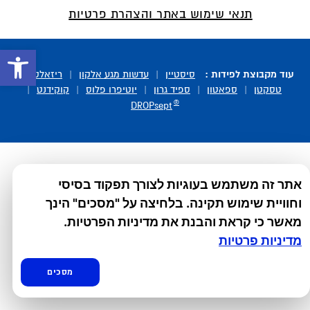
תנאי שימוש באתר והצהרת פרטיות
פתח סרגל 
עוד מקבוצת לפידות :
סיסטיין
|
עדשות מגע אלקון
|
ריזאלטס
|
טסקטן
|
ספאטון
|
ספיד גרון
|
יוטיפרו פלוס
|
קוקידנט
|
®
DROPsept
אתר זה משתמש בעוגיות לצורך תפקוד בסיסי
וחוויית שימוש תקינה. בלחיצה על "מסכים" הינך
מאשר כי קראת והבנת את מדיניות הפרטיות.
מדיניות פרטיות
מסכים