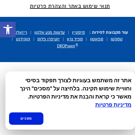
תנאי שימוש באתר והצהרת פרטיות
פתח סרגל 
עוד מקבוצת לפידות :
סיסטיין
|
עדשות מגע אלקון
|
ריזאלטס
|
טסקטן
|
ספאטון
|
ספיד גרון
|
יוטיפרו פלוס
|
קוקידנט
|
®
DROPsept
אתר זה משתמש בעוגיות לצורך תפקוד בסיסי
וחוויית שימוש תקינה. בלחיצה על "מסכים" הינך
מאשר כי קראת והבנת את מדיניות הפרטיות.
מדיניות פרטיות
מסכים