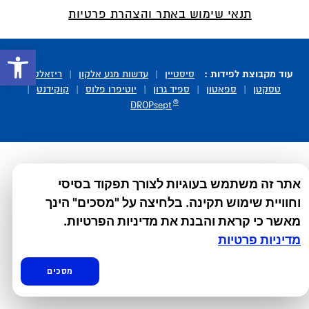
תנאי שימוש באתר והצהרת פרטיות
פתח סרגל 
עוד מקבוצת לפידות :
סיסטיין
|
עדשות מגע אלקון
|
ריזאלטס
|
טסקטן
|
ספאטון
|
ספיד גרון
|
יוטיפרו פלוס
|
קוקידנט
|
®
DROPsept
אתר זה משתמש בעוגיות לצורך תפקוד בסיסי
וחוויית שימוש תקינה. בלחיצה על "מסכים" הינך
מאשר כי קראת והבנת את מדיניות הפרטיות.
מדיניות פרטיות
מסכים