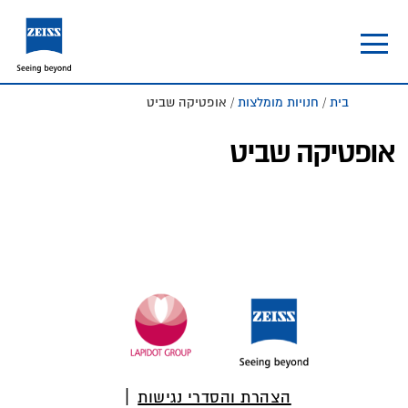
Skip
Skip
to
to
footer
main
content
בית
/
חנויות מומלצות
/ אופטיקה שביט
אופטיקה שביט
Foote
הצהרת והסדרי נגישות