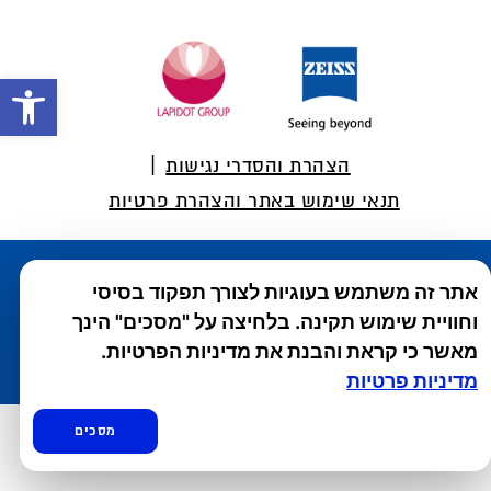
Foote
פתח סרגל 
הצהרת והסדרי נגישות
תנאי שימוש באתר והצהרת פרטיות
אתר זה משתמש בעוגיות לצורך תפקוד בסיסי
עוד מקבוצת לפידות :
סיסטיין
|
עדשות מגע אלקון
|
ריזאלטס
|
וחוויית שימוש תקינה. בלחיצה על "מסכים" הינך
טסקטן
|
ספאטון
|
ספיד גרון
|
יוטיפרו פלוס
|
קוקידנט
|
®
מאשר כי קראת והבנת את מדיניות הפרטיות.
DROPsept
מדיניות פרטיות
מסכים