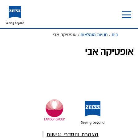
Skip
Skip
to
to
footer
main
content
בית
/
חנויות מומלצות
/ אופטיקה אבי
אופטיקה אבי
Foote
הצהרת והסדרי נגישות