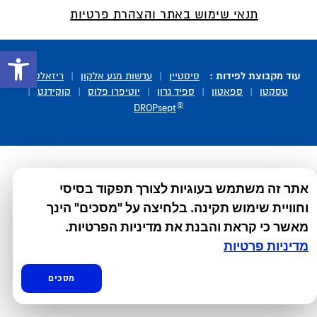
תנאי שימוש באתר והצהרת פרטיות
פתח סרגל 
עוד מקבוצת לפידות :
סיסטיין
|
עדשות מגע אלקון
|
ריזאלטס
|
טסקטן
|
ספאטון
|
ספיד גרון
|
יוטיפרו פלוס
|
קוקידנט
|
®
DROPsept
אתר זה משתמש בעוגיות לצורך תפקוד בסיסי
וחוויית שימוש תקינה. בלחיצה על "מסכים" הינך
מאשר כי קראת והבנת את מדיניות הפרטיות.
מדיניות פרטיות
מסכים