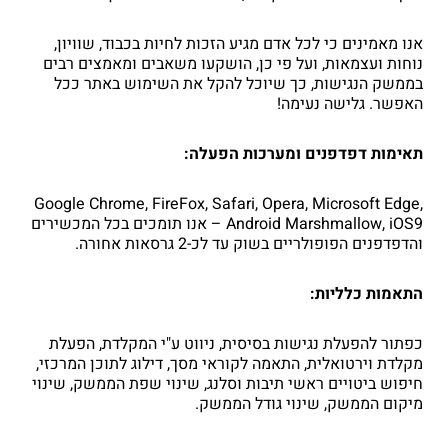
אנו מאמינים כי לכל אדם מגיע הזכות לחיות בכבוד, שוויון,
נוחות ועצמאות, ועל פי כן, הושקעו משאבים ומאמצים רבים
בממשק הנגישות, כך שיוכל להקל את השימוש באתר ככל
האפשר. גלישה נעימה!
תאימות דפדפנים ומערכות הפעלה:
Google Chrome, FireFox, Safari, Opera, Microsoft Edge,
Android Marshmallow, iOS9 – אנו תומכים בכל המכשירים
והדפדפנים הפופולריים בשוק עד לכ-2 גרסאות אחורה.
התאמות כלליות:
כפתור להפעלת נגישות בסיסית, ניווט ע"י המקלדת, הפעלת
מקלדת וירטואלית, התאמה לקוראי מסך, דילוג לתוכן המרכזי,
חיפוש ביטויים ראשי תיבות וסלנג, שינוי שפת הממשק, שינוי
מיקום הממשק, שינוי גודל הממשק.