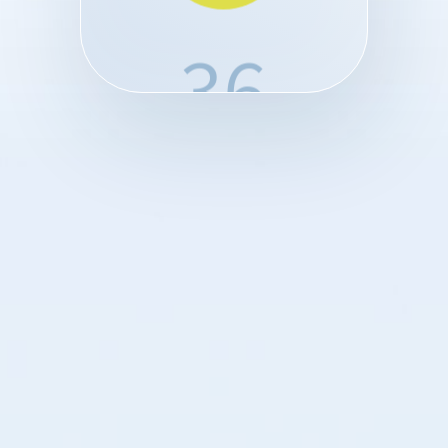
36
37
38